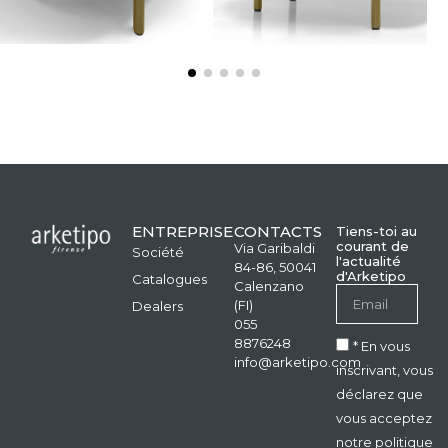
ENTREPRISE
CONTACTS
Tiens-toi au
courant de
Via Garibaldi
Société
l'actualité
84-86, 50041
d'Arketipo
Catalogues
Calenzano
(FI)
Dealers
055
8876248
* En vous
info@arketipo.com
inscrivant, vous
déclarez que
vous acceptez
notre politique