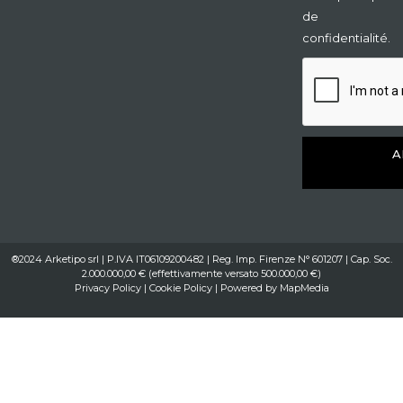
de
confidentialité.
A
®2024 Arketipo srl | P.IVA IT06109200482 | Reg. Imp. Firenze N° 601207 | Cap. Soc.
2.000.000,00 € (effettivamente versato 500.000,00 €)
Privacy Policy
|
Cookie Policy
| Powered by
MapMedia