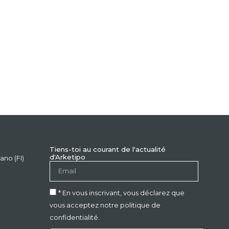
Tiens-toi au courant de l'actualité
d'Arketipo
ano (FI)
* En vous inscrivant, vous déclarez que
vous acceptez notre politique de
confidentialité.