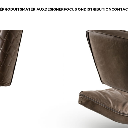
É
PRODUITS
MATÉRIAUX
DESIGNER
FOCUS ON
DISTRIBUTION
CONTAC