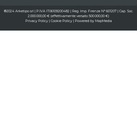
®2024 Arketipo srl | P.IVA IT06109200482 | Reg. Imp. Firenze N° 601207 | Cap. Soc.
2.000.000,00 € (effettivamente versato 500.000,00 €)
Privacy Policy
|
Cookie Policy
| Powered by
MapMedia