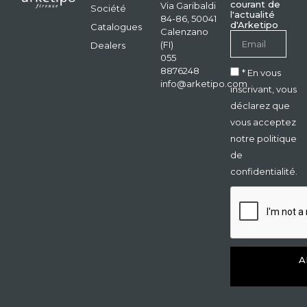
courant de
Via Garibaldi
Société
l'actualité
84-86, 50041
d'Arketipo
Catalogues
Calenzano
(FI)
Dealers
055
8876248
* En vous
info@arketipo.com
inscrivant, vous
déclarez que
vous acceptez
notre politique
de
confidentialité.
A