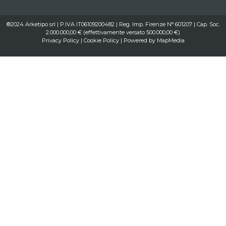
®2024 Arketipo srl | P.IVA IT06109200482 | Reg. Imp. Firenze N° 601207 | Cap. Soc.
2.000.000,00 € (effettivamente versato 500.000,00 €)
Privacy Policy
|
Cookie Policy
| Powered by
MapMedia